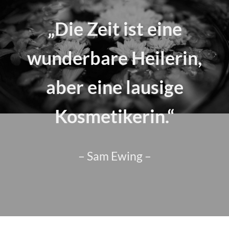
„Die Zeit ist eine
wunderbare Heilerin,
aber eine lausige
Kosmetikerin.“
– Sam Ewing –