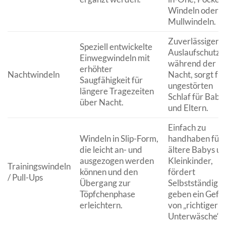
Windeln oder
Mullwindeln.
Zuverlässiger
Speziell entwickelte
Auslaufschutz
Einwegwindeln mit
während der
erhöhter
Nachtwindeln
Nacht, sorgt für
Saugfähigkeit für
ungestörten
längere Tragezeiten
Schlaf für Baby
über Nacht.
und Eltern.
Einfach zu
Windeln in Slip-Form,
handhaben für
die leicht an- und
ältere Babys u
ausgezogen werden
Kleinkinder,
Trainingswindeln
können und den
fördert
/ Pull-Ups
Übergang zur
Selbstständigke
Töpfchenphase
geben ein Gefüh
erleichtern.
von „richtiger
Unterwäsche“.