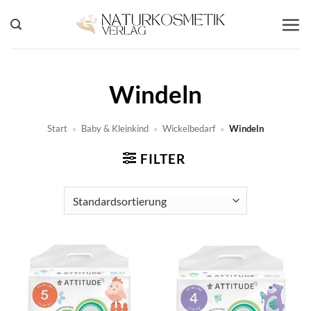
Zum
Inhalt
springen
Windeln
Start
»
Baby & Kleinkind
»
Wickelbedarf
»
Windeln
FILTER