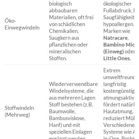
biologisch
ökologischer
abbaubaren
Fußabdruck, h
Materialien, oft frei
Saugfähigkeit, o
Öko-
von schädlichen
hypoallergen.
Einwegwindeln
Chemikalien.
Marken wie
Saugkern aus
Natracare
,
pflanzlichen oder
Bambino Mio
mineralischen
(Einweg)
oder
Stoffen.
Little Ones
.
Extrem
umweltfreundli
Wiederverwendbare
langfristig
Windelsysteme, die
kostengünstiger
aus mehreren Lagen
atmungsaktiv,
Stoff bestehen (z.B.
fördert natürli
Stoffwindeln
Baumwolle,
Hautatmung,
(Mehrweg)
Bambusviskose,
reduziert Müll.
Hanf) und mit
Verschiedene
speziellen Einlagen
Systeme wie All
ergänzt werden.
in-One, Pocket-