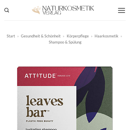
Zum
Inhalt
springen
Start
»
Gesundheit & Schönheit
»
Körperpflege
»
Haarkosmetik
»
Shampoo & Spülung