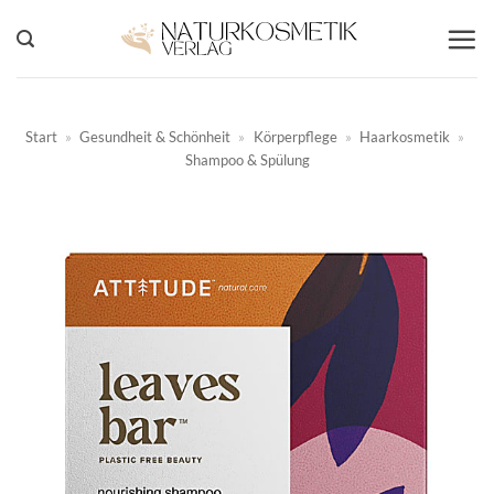
Zum
Inhalt
springen
Start
»
Gesundheit & Schönheit
»
Körperpflege
»
Haarkosmetik
»
Shampoo & Spülung