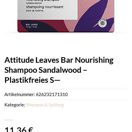
Attitude Leaves Bar Nourishing
Shampoo Sandalwood –
Plastikfreies S—
Artikelnummer:
626232171310
Kategorie:
Shampoo & Spülung
11,36
€