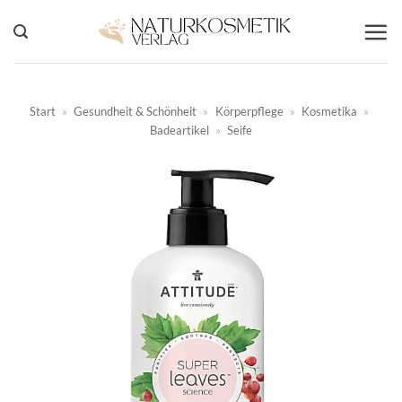
Zum
Inhalt
springen
Start
»
Gesundheit & Schönheit
»
Körperpflege
»
Kosmetika
»
Badeartikel
»
Seife