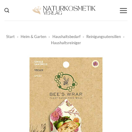
Zum
Inhalt
springen
Start
»
Heim & Garten
»
Haushaltsbedarf
»
Reinigungsutensilien
»
Haushaltsreiniger