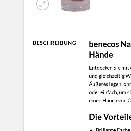
benecos Nag
BESCHREIBUNG
Hände
Entdecken Sie mit
und gleichzeitig We
Äußeres legen, ohn
oder einfach, um s
einen Hauch von 
Die Vortei
Brillante Farbe