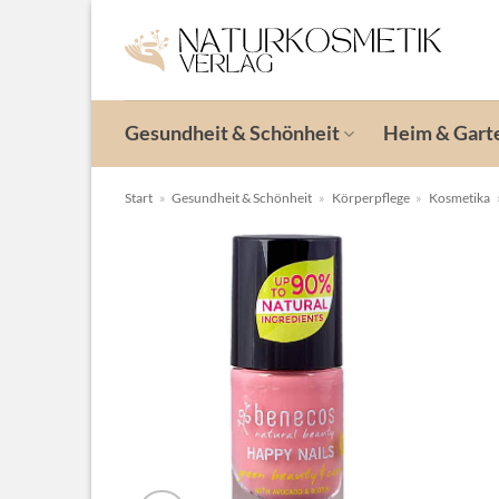
Zum
Inhalt
springen
Gesundheit & Schönheit
Heim & Gart
Start
»
Gesundheit & Schönheit
»
Körperpflege
»
Kosmetika