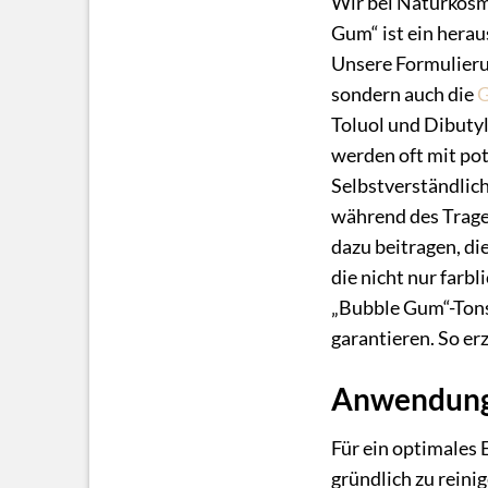
Wir bei Naturkosm
Gum“ ist ein herau
Unsere Formulierun
sondern auch die
G
Toluol und Dibutyl
werden oft mit pot
Selbstverständlich
während des Tragen
dazu beitragen, di
die nicht nur farb
„Bubble Gum“-Tons 
garantieren. So er
Anwendungs
Für ein optimales
gründlich zu reinig