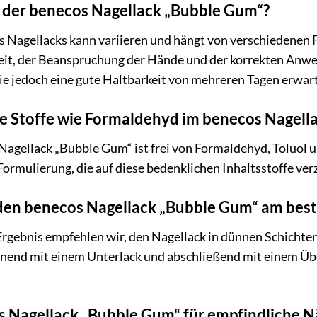
t der benecos Nagellack „Bubble Gum“?
s Nagellacks kann variieren und hängt von verschiedenen F
it, der Beanspruchung der Hände und der korrekten Anwe
ie jedoch eine gute Haltbarkeit von mehreren Tagen erwar
he Stoffe wie Formaldehyd im benecos Nagell
Nagellack „Bubble Gum“ ist frei von Formaldehyd, Toluol 
ormulierung, die auf diese bedenklichen Inhaltsstoffe verz
 den benecos Nagellack „Bubble Gum“ am best
Ergebnis empfehlen wir, den Nagellack in dünnen Schichten
nnend mit einem Unterlack und abschließend mit einem Übe
s Nagellack „Bubble Gum“ für empfindliche N