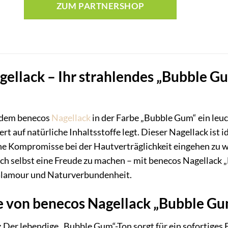
ZUM PARTNERSHOP
ellack – Ihr strahlendes „Bubble Gu
 dem benecos
Nagellack
in der Farbe „Bubble Gum“ ein leuc
rt auf natürliche Inhaltsstoffe legt. Dieser Nagellack ist ide
e Kompromisse bei der Hautverträglichkeit eingehen zu wo
ich selbst eine Freude zu machen – mit benecos Nagellack
Glamour und Naturverbundenheit.
le von benecos Nagellack „Bubble G
:
Der lebendige „Bubble Gum“-Ton sorgt für ein sofortiges Fr