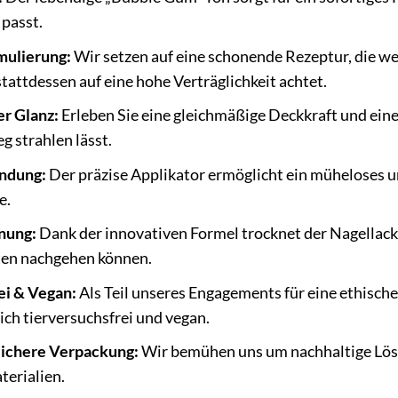
 passt.
mulierung:
Wir setzen auf eine schonende Rezeptur, die we
stattdessen auf eine hohe Verträglichkeit achtet.
r Glanz:
Erleben Sie eine gleichmäßige Deckkraft und ein
g strahlen lässt.
ndung:
Der präzise Applikator ermöglicht ein müheloses un
e.
nung:
Dank der innovativen Formel trocknet der Nagellack 
äten nachgehen können.
ei & Vegan:
Als Teil unseres Engagements für eine ethisch
ich tierversuchsfrei und vegan.
ichere Verpackung:
Wir bemühen uns um nachhaltige Lösu
erialien.