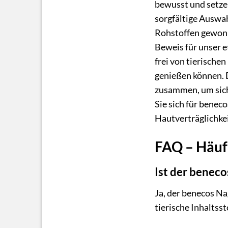
bewusst und setze
sorgfältige Auswa
Rohstoffen gewonne
Beweis für unser e
frei von tierische
genießen können. D
zusammen, um sich
Sie sich für benec
Hautverträglichkei
FAQ – Häufi
Ist der benec
Ja, der benecos Na
tierische Inhaltss