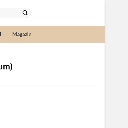
d
Magazin
gum)