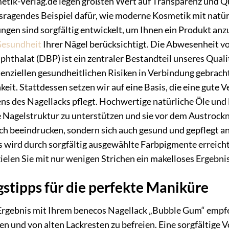
etik-Verlag.de legen größten Wert auf Transparenz und Qu
sragendes Beispiel dafür, wie moderne Kosmetik mit natür
gen sind sorgfältig entwickelt, um Ihnen ein Produkt anzu
esundheit
Ihrer Nägel berücksichtigt. Die Abwesenheit vo
phthalat (DBP) ist ein zentraler Bestandteil unseres Qua
enziellen gesundheitlichen Risiken in Verbindung gebracht
keit. Stattdessen setzen wir auf eine Basis, die eine gute 
s des Nagellacks pflegt. Hochwertige natürliche Öle und M
e Nagelstruktur zu unterstützen und sie vor dem Austrockne
lich beeindrucken, sondern sich auch gesund und gepflegt a
wird durch sorgfältig ausgewählte Farbpigmente erreicht,
zielen Sie mit nur wenigen Strichen ein makelloses Ergebni
tipps für die perfekte Maniküre
 Ergebnis mit Ihrem benecos Nagellack „Bubble Gum“ empfe
en und von alten Lackresten zu befreien. Eine sorgfältige V