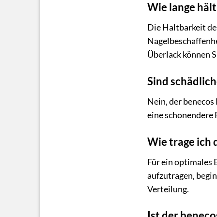
Wie lange häl
Die Haltbarkeit de
Nagelbeschaffenhe
Überlack können S
Sind schädlic
Nein, der benecos 
eine schonendere F
Wie trage ich
Für ein optimales 
aufzutragen, begi
Verteilung.
Ist der beneco