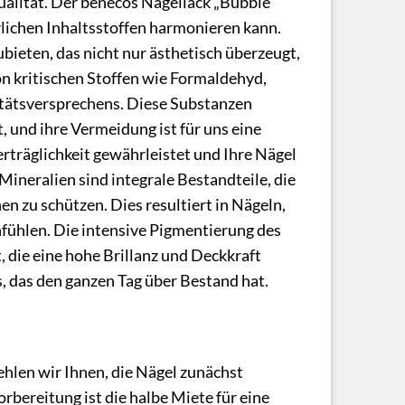
alität. Der benecos Nagellack „Bubble
lichen Inhaltsstoffen harmonieren kann.
bieten, das nicht nur ästhetisch überzeugt,
n kritischen Stoffen wie Formaldehyd,
litätsversprechens. Diese Substanzen
, und ihre Vermeidung ist für uns eine
Verträglichkeit gewährleistet und Ihre Nägel
ineralien sind integrale Bestandteile, die
n zu schützen. Dies resultiert in Nägeln,
nfühlen. Die intensive Pigmentierung des
 die eine hohe Brillanz und Deckkraft
s, das den ganzen Tag über Bestand hat.
hlen wir Ihnen, die Nägel zunächst
orbereitung ist die halbe Miete für eine