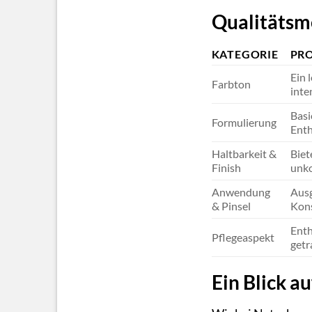
Qualitätsm
KATEGORIE
PR
Ein 
Farbton
inte
Basi
Formulierung
Enth
Haltbarkeit &
Biet
Finish
unko
Anwendung
Ausg
& Pinsel
Kons
Enth
Pflegeaspekt
getr
Ein Blick a