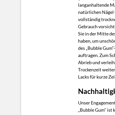
langanhaltende Man
natürlichen Nägel 
vollständig trockn
Gebrauch vorsichti
Sie in der Mitte de
haben, um unschöne
des „Bubble Gum“-T
auftragen. Zum Sch
Abrieb und verleih
Trockenzeit weiter
Lacks für kurze Ze
Nachhaltig
Unser Engagement f
„Bubble Gum“ ist 