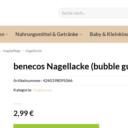
Suchen
nach:
en
Nahrungsmittel & Getränke
Baby & Kleinkin
»
Nagelpflege
»
Nagellacke
benecos Nagellacke (bubble 
Artikelnummer:
4260198095066
Kategorie:
Nagellacke
2,99
€