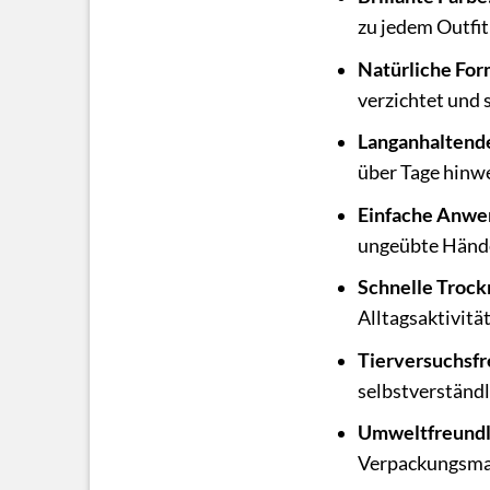
zu jedem Outfit
Natürliche For
verzichtet und 
Langanhaltende
über Tage hinwe
Einfache Anwe
ungeübte Händ
Schnelle Trock
Alltagsaktivit
Tierversuchsfr
selbstverständl
Umweltfreundl
Verpackungsmat