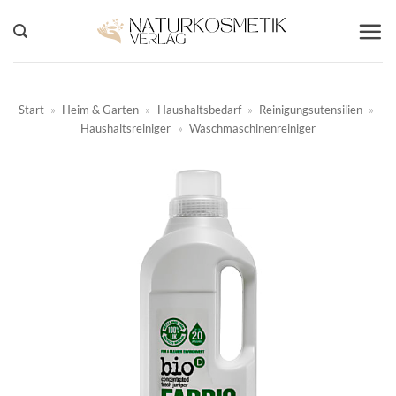
Zum
Inhalt
springen
Start
»
Heim & Garten
»
Haushaltsbedarf
»
Reinigungsutensilien
»
Haushaltsreiniger
»
Waschmaschinenreiniger