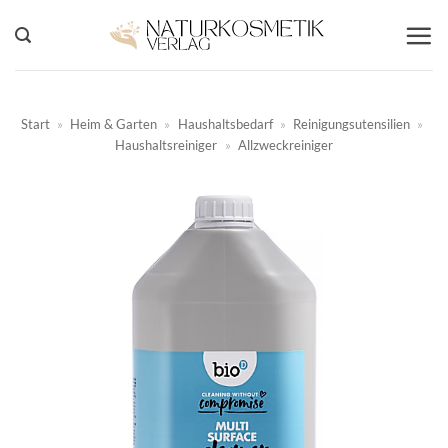
Zum
Inhalt
springen
Start
»
Heim & Garten
»
Haushaltsbedarf
»
Reinigungsutensilien
»
Haushaltsreiniger
»
Allzweckreiniger