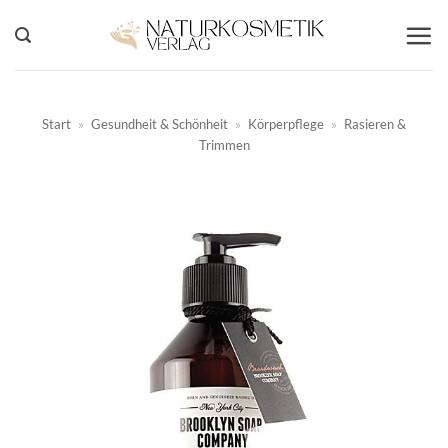
Zum
Inhalt
springen
Start
»
Gesundheit & Schönheit
»
Körperpflege
»
Rasieren &
Trimmen