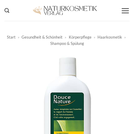
Zum
Inhalt
springen
Start
»
Gesundheit & Schönheit
»
Körperpflege
»
Haarkosmetik
»
Shampoo & Spülung