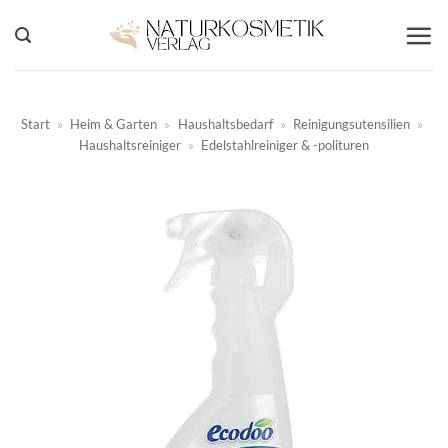
Zum
Inhalt
springen
Start
»
Heim & Garten
»
Haushaltsbedarf
»
Reinigungsutensilien
»
Haushaltsreiniger
»
Edelstahlreiniger & -polituren