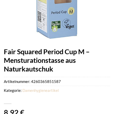
Fair Squared Period Cup M –
Mensturationstasse aus
Naturkautschuk
Artikelnummer:
4260365851587
Kategorie:
Damenhygieneartikel
8,92
€