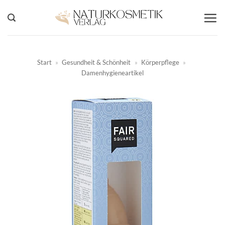
Zum
Inhalt
springen
Start
»
Gesundheit & Schönheit
»
Körperpflege
»
Damenhygieneartikel