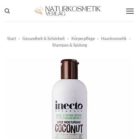
Zum
Inhalt
springen
Start
»
Gesundheit & Schönheit
»
Körperpflege
»
Haarkosmetik
»
Shampoo & Spülung