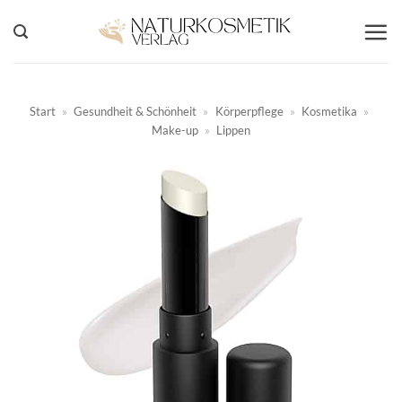
Zum
Inhalt
springen
Start
»
Gesundheit & Schönheit
»
Körperpflege
»
Kosmetika
»
Make-up
»
Lippen