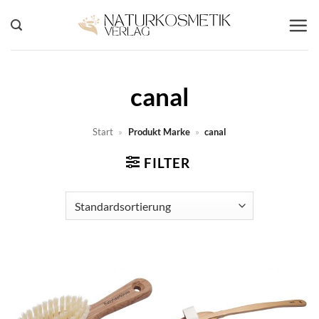
Zum
Inhalt
springen
canal
Start
»
Produkt Marke
»
canal
FILTER