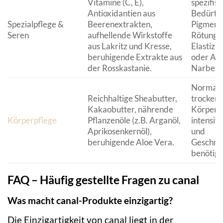
Vitamine (C, E),
spezifis
Antioxidantien aus
Bedürfni
Spezialpflege &
Beerenextrakten,
Pigmentf
Seren
aufhellende Wirkstoffe
Rötunge
aus Lakritz und Kresse,
Elastizit
beruhigende Extrakte aus
oder Ak
der Rosskastanie.
Narben.
Normale 
Reichhaltige Sheabutter,
trocken
Kakaobutter, nährende
Körperha
Körperpflege
Pflanzenöle (z.B. Arganöl,
intensiv
Aprikosenkernöl),
und
beruhigende Aloe Vera.
Geschme
benötigt
FAQ – Häufig gestellte Fragen zu canal
Was macht canal-Produkte einzigartig?
Die Einzigartigkeit von canal liegt in der