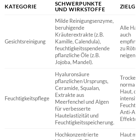
SCHWERPUNKTE
KATEGORIE
ZIELG
UND WIRKSTOFFE
Milde Reinigungsenzyme,
beruhigende
Alle Hau
Kräuterextrakte (z.B.
auch
Gesichtsreinigung
Kamille, Calendula),
empfindl
feuchtigkeitsspendende
zu Rötu
pflanzliche Öle (z.B.
neigende
Jojoba, Mandel).
Hyaluronsäure
Trockene
pflanzlichen Ursprungs,
normale 
Ceramide, Squalan,
Haut, di
Extrakte aus
Feuchtigkeitspflege
intensiv
Meerfenchel und Algen
Feuchtig
für verbesserte
Anti-Agi
Hautelastizität und
Effekte 
Feuchtigkeitsspeicherung.
Hochkonzentrierte
Haut mit