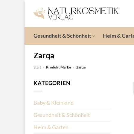
Zum
Inhalt
springen
Gesundheit & Schönheit
Heim & Gart
Zarqa
Start
»
Produkt Marke
»
Zarqa
KATEGORIEN
Baby & Kleinkind
Gesundheit & Schönheit
Heim & Garten