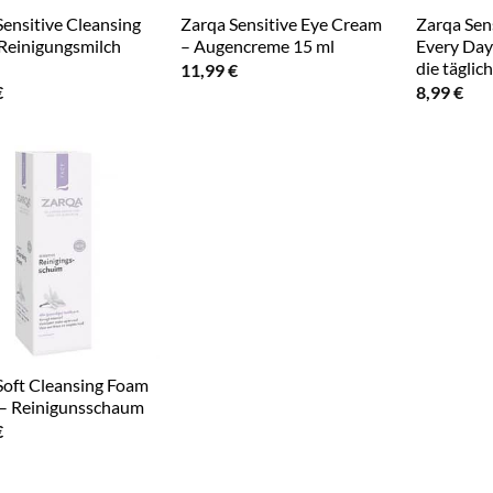
Sensitive Cleansing
Zarqa Sensitive Eye Cream
Zarqa Sen
 Reinigungsmilch
– Augencreme 15 ml
Every Day
die tägli
11,99
€
€
8,99
€
Soft Cleansing Foam
– Reinigunsschaum
€