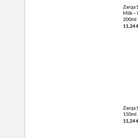
Zarqa 
Milk –
200ml
11,24
Zarqa 
150ml 
11,24