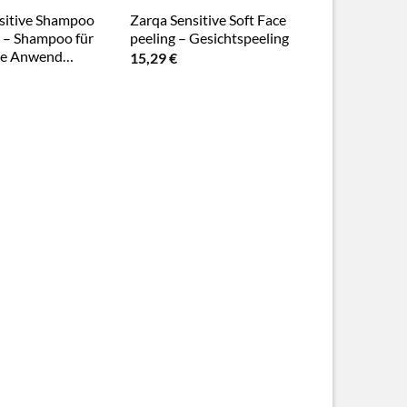
sitive Shampoo
Zarqa Sensitive Soft Face
 – Shampoo für
peeling – Gesichtspeeling
che Anwend…
15,29
€