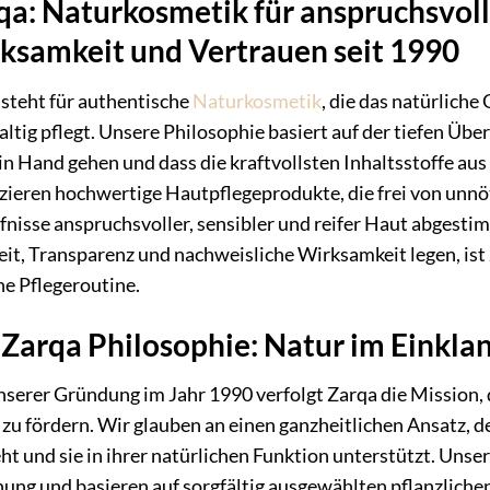
qa: Naturkosmetik für anspruchsvoll
ksamkeit und Vertrauen seit 1990
steht für authentische
Naturkosmetik
, die das natürlich
ltig pflegt. Unsere Philosophie basiert auf der tiefen Üb
n Hand gehen und dass die kraftvollsten Inhaltsstoffe au
ieren hochwertige Hautpflegeprodukte, die frei von unnöti
nisse anspruchsvoller, sensibler und reifer Haut abgesti
it, Transparenz und nachweisliche Wirksamkeit legen, ist 
he Pflegeroutine.
 Zarqa Philosophie: Natur im Einkla
nserer Gründung im Jahr 1990 verfolgt Zarqa die Mission, 
zu fördern. Wir glauben an einen ganzheitlichen Ansatz, 
ht und sie in ihrer natürlichen Funktion unterstützt. Unse
ung und basieren auf sorgfältig ausgewählten pflanzliche