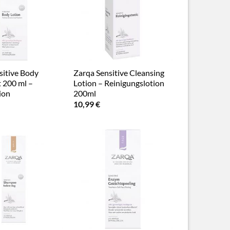
sitive Body
Zarqa Sensitive Cleansing
 200 ml –
Lotion – Reinigungslotion
ion
200ml
10,99
€