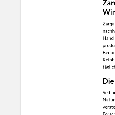
Zar
Wir
Zarqa 
nachha
Hand i
produz
Bedürf
Reinhe
täglic
Die
Seit u
Natur 
verste
Forsch