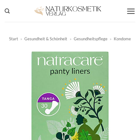
Zum
Inhalt
springen
Start
»
Gesundheit & Schönheit
»
Gesundheitspflege
»
Kondome