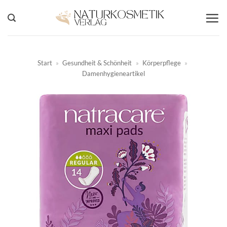
Zum
Inhalt
springen
Start
»
Gesundheit & Schönheit
»
Körperpflege
»
Damenhygieneartikel