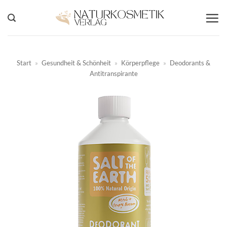
Zum
Inhalt
springen
Start
»
Gesundheit & Schönheit
»
Körperpflege
»
Deodorants &
Antitranspirante