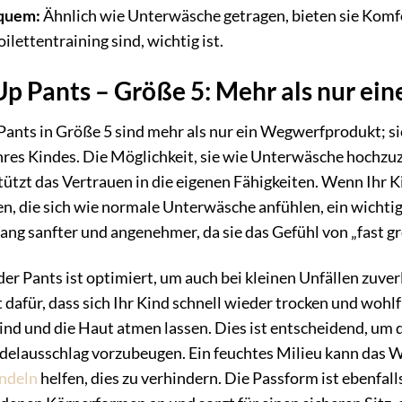
equem:
Ähnlich wie Unterwäsche getragen, bieten sie Komfo
oilettentraining sind, wichtig ist.
Up Pants – Größe 5: Mehr als nur ei
Pants in Größe 5 sind mehr als nur ein Wegwerfprodukt; sie
res Kindes. Die Möglichkeit, sie wie Unterwäsche hochzuz
ützt das Vertrauen in die eigenen Fähigkeiten. Wenn Ihr Kin
, die sich wie normale Unterwäsche anfühlen, ein wichtig
g sanfter und angenehmer, da sie das Gefühl von „fast gr
der Pants ist optimiert, um auch bei kleinen Unfällen zuver
 dafür, dass sich Ihr Kind schnell wieder trocken und wohlf
ind und die Haut atmen lassen. Dies ist entscheidend, um
elausschlag vorzubeugen. Ein feuchtes Milieu kann das 
ndeln
helfen, dies zu verhindern. Die Passform ist ebenfal