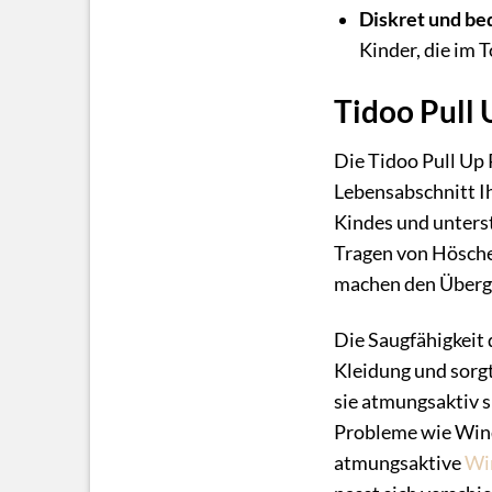
Diskret und b
Kinder, die im T
Tidoo Pull 
Die Tidoo Pull Up 
Lebensabschnitt Ih
Kindes und unterst
Tragen von Höschen
machen den Übergan
Die Saugfähigkeit 
Kleidung und sorgt
sie atmungsaktiv s
Probleme wie Wind
atmungsaktive
Wi