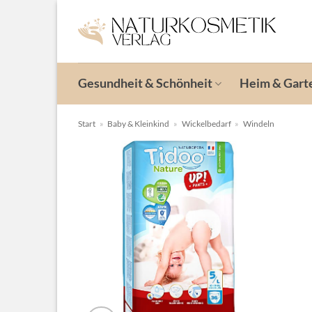
Zum
Inhalt
springen
Gesundheit & Schönheit
Heim & Gart
Start
»
Baby & Kleinkind
»
Wickelbedarf
»
Windeln