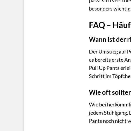
passt sich verschi
besonders wichtig 
FAQ – Häufi
Wann ist der r
Der Umstieg auf Pu
es bereits erste An
Pull Up Pants erle
Schritt im Töpfchen
Wie oft sollte
Wie bei herkömmlic
jedem Stuhlgang. D
Pants noch nicht v