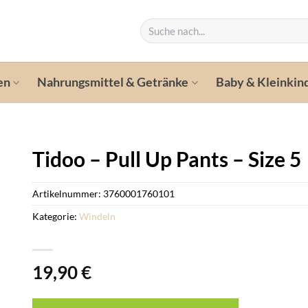
Suchen
nach:
en
Nahrungsmittel & Getränke
Baby & Kleinkin
Tidoo – Pull Up Pants – Size 5
Artikelnummer:
3760001760101
Kategorie:
Windeln
19,90
€