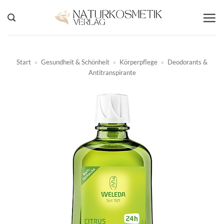
Zum
Inhalt
springen
Start
»
Gesundheit & Schönheit
»
Körperpflege
»
Deodorants &
Antitranspirante