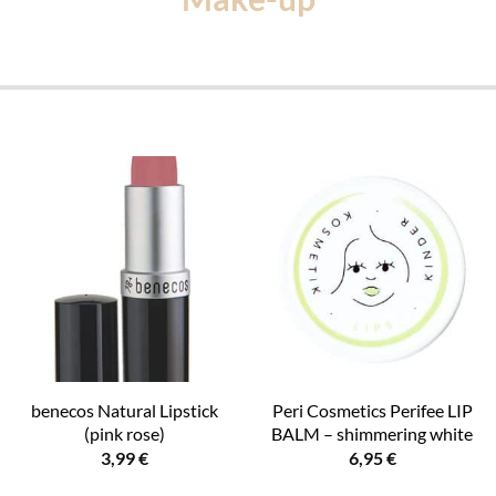
benecos Natural Lipstick
Peri Cosmetics Perifee LIP
(pink rose)
BALM – shimmering white
3,99
€
6,95
€