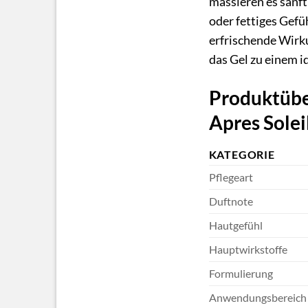
massieren es sanft 
oder fettiges Gefü
erfrischende Wirku
das Gel zu einem i
Produktüber
Apres Solei
KATEGORIE
Pflegeart
Duftnote
Hautgefühl
Hauptwirkstoffe
Formulierung
Anwendungsbereich