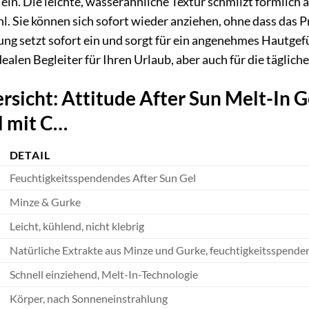
ein. Die leichte, wasserähnliche Textur schmilzt förmlich a
hl. Sie können sich sofort wieder anziehen, ohne dass das P
ng setzt sofort ein und sorgt für ein angenehmes Hautgefü
dealen Begleiter für Ihren Urlaub, aber auch für die tägli
sicht: Attitude After Sun Melt-In 
l mit C…
DETAIL
Feuchtigkeitsspendendes After Sun Gel
Minze & Gurke
Leicht, kühlend, nicht klebrig
Natürliche Extrakte aus Minze und Gurke, feuchtigkeitsspenden
Schnell einziehend, Melt-In-Technologie
Körper, nach Sonneneinstrahlung