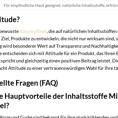
Für empfindliche Haut geeignet, natürliche Inhaltsstoffe, erfris
itude?
r bewusste
Körperpflege
, die auf natürlichen Inhaltsstoffe
 Ziel, Produkte zu entwickeln, die nicht nur wirksam sind
g wird besonderer Wert auf Transparenz und Nachhaltigkei
e entscheiden sich mit Attitude für ein Produkt, das Ihre
spricht und gleichzeitig einen positiven Beitrag leistet. 
ht Attitude zu einer vertrauenswürdigen Wahl für Ihre tä
ellte Fragen (FAQ)
e Hauptvorteile der Inhaltsstoffe M
el?
Minze und Gurke sind bekannt für ihre stark kühlenden un