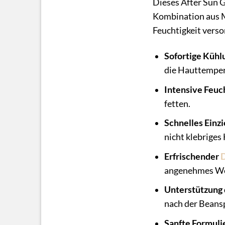
Dieses After Sun G
Kombination aus Mi
Feuchtigkeit verso
Sofortige Kühl
die Hauttemper
Intensive Feuc
fetten.
Schnelles Einz
nicht klebriges
Erfrischender
D
angenehmes Wo
Unterstützung 
nach der Beans
Sanfte Formuli