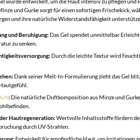
el wurde entwickelt, um die Haut intensiv zu pflegen un
nze und Gurke sorgt für einen sofortigen Frischekick, wäh
rgen und ihre natürliche Widerstandsfähigkeit unterstütze
ung und Beruhigung:
Das Gel spendet unmittelbar Erleicht
atur zu senken.
htigkeitsversorgung:
Durch die leichte Textur wird Feuchti
iehen:
Dank seiner Melt-In-Formulierung zieht das Gel blitzs
 Hautgefühl.
uft
:
Die natürliche Duftkomposition aus Minze und Gurke b
hlbefinden.
der Hautregeneration:
Wertvolle Inhaltsstoffe fördern d
pruchung durch UV-Strahlen.
erung:
Entwickelt für empfindliche Haut, um Irritationen