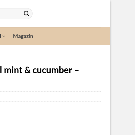
d
Magazin
el mint & cucumber –