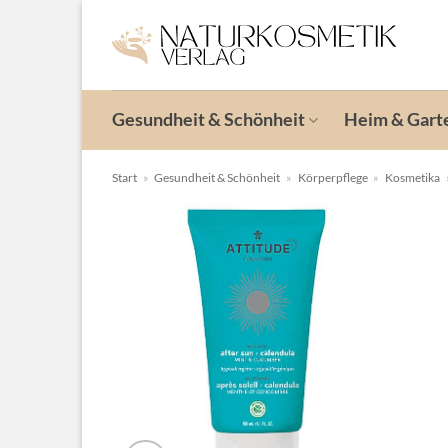
Zum
Inhalt
springen
Gesundheit & Schönheit
Heim & Gart
Start
»
Gesundheit & Schönheit
»
Körperpflege
»
Kosmetika