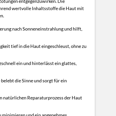
d Rötungen entgegenzuwirken. Die
rend wertvolle Inhaltsstoffe die Haut mit
n.
erung nach Sonneneinstrahlung und hilft,
gkeit tief in die Haut eingeschleust, ohne zu
chnell ein und hinterlässt ein glattes,
elebt die Sinne und sorgt für ein
en natürlichen Reparaturprozess der Haut
 zu minimieren und ein angenehmes