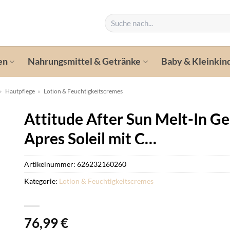
Suchen
nach:
en
Nahrungsmittel & Getränke
Baby & Kleinkin
»
Hautpflege
»
Lotion & Feuchtigkeitscremes
Attitude After Sun Melt-In G
Apres Soleil mit C…
Artikelnummer:
626232160260
Kategorie:
Lotion & Feuchtigkeitscremes
76,99
€