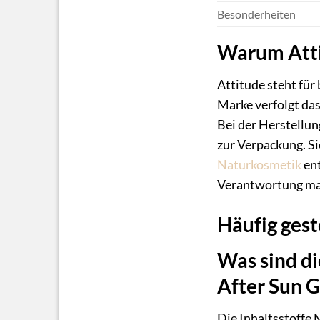
Besonderheiten
Warum Att
Attitude steht fü
Marke verfolgt das
Bei der Herstellun
zur Verpackung. Si
Naturkosmetik
ent
Verantwortung mac
Häufig gest
Was sind di
After Sun G
Die Inhaltsstoffe 