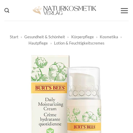
Zum
Inhalt
springen
Start
»
Gesundheit & Schönheit
»
Körperpflege
»
Kosmetika
»
Hautpflege
»
Lotion & Feuchtigkeitscremes