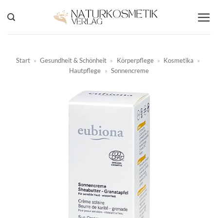
Zum
Inhalt
springen
Start
»
Gesundheit & Schönheit
»
Körperpflege
»
Kosmetika
»
Hautpflege
»
Sonnencreme