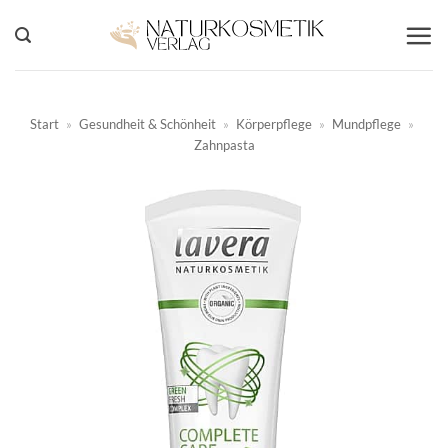
Zum
Inhalt
springen
Start
»
Gesundheit & Schönheit
»
Körperpflege
»
Mundpflege
»
Zahnpasta