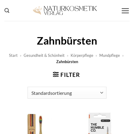
Zum
Inhalt
springen
Zahnbürsten
Start
»
Gesundheit & Schönheit
»
Körperpflege
»
Mundpflege
»
Zahnbürsten
FILTER