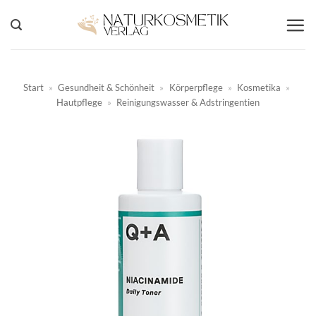
Zum
Inhalt
springen
Start
»
Gesundheit & Schönheit
»
Körperpflege
»
Kosmetika
»
Hautpflege
»
Reinigungswasser & Adstringentien