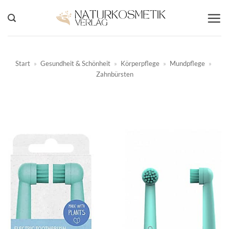
Zum
Inhalt
springen
Start
»
Gesundheit & Schönheit
»
Körperpflege
»
Mundpflege
»
Zahnbürsten