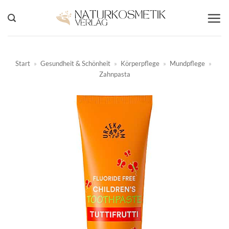
Zum
Inhalt
springen
Start
»
Gesundheit & Schönheit
»
Körperpflege
»
Mundpflege
»
Zahnpasta