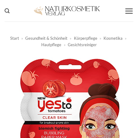
Zum
Inhalt
springen
Start
»
Gesundheit & Schönheit
»
Körperpflege
»
Kosmetika
»
Hautpflege
»
Gesichtsreiniger