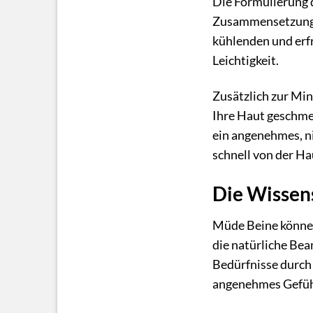
Die Formulierung 
Zusammensetzung a
kühlenden und erfr
Leichtigkeit.
Zusätzlich zur Mi
Ihre Haut geschmei
ein angenehmes, nic
schnell von der H
Die Wissens
Müde Beine können 
die natürliche Bea
Bedürfnisse durch 
angenehmes Gefühl