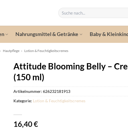
Suchen
nach:
en
Nahrungsmittel & Getränke
Baby & Kleinkin
»
Hautpflege
»
Lotion & Feuchtigkeitscremes
Attitude Blooming Belly – Cr
(150 ml)
Artikelnummer:
626232181913
Kategorie:
Lotion & Feuchtigkeitscremes
16,40
€