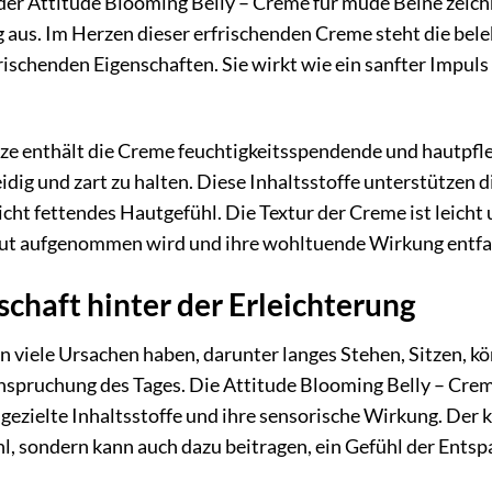
der Attitude Blooming Belly – Creme für müde Beine zeich
us. Im Herzen dieser erfrischenden Creme steht die beleb
ischenden Eigenschaften. Sie wirkt wie ein sanfter Impuls 
nze enthält die Creme feuchtigkeitsspendende und hautpf
dig und zart zu halten. Diese Inhaltsstoffe unterstützen d
ht fettendes Hautgefühl. Die Textur der Creme ist leicht un
aut aufgenommen wird und ihre wohltuende Wirkung entfa
chaft hinter der Erleichterung
viele Ursachen haben, darunter langes Stehen, Sitzen, kö
nspruchung des Tages. Die Attitude Blooming Belly – Crem
gezielte Inhaltsstoffe und ihre sensorische Wirkung. Der k
, sondern kann auch dazu beitragen, ein Gefühl der Entsp