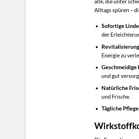
alle, die unter sch
Alltags spüren – d
Sofortige Lind
der Erleichteru
Revitalisierung
Energie zu verl
Geschmeidige 
und gut versorg
Natürliche Fris
und Frische.
Tägliche Pflege
Wirkstoffk