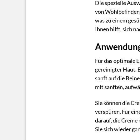
Die spezielle Ausw
von Wohlbefinden 
was zu einem gesün
Ihnen hilft, sich 
Anwendung
Für das optimale 
gereinigter Haut. 
sanft auf die Bein
mit sanften, aufw
Sie können die Cr
verspüren. Für ei
darauf, die Creme
Sie sich wieder ga