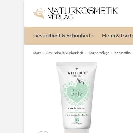
Zum
Inhalt
springen
Gesundheit & Schönheit
Heim & Gart
Start
»
Gesundheit & Schönheit
»
Körperpflege
»
Kosmetika