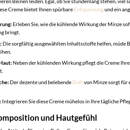
weren Beinen leiden. Egal, ob Sie stundenlang stehen, viel 
iese Creme bietet Ihnen spürbare
Entspannung
und ein ang
erung:
Erleben Sie, wie die kühlende Wirkung der Minze sof
ng bringt.
:
Die sorgfältig ausgewählten Inhaltsstoffe helfen, müde B
eihen.
Haut:
Neben der kühlenden Wirkung pflegt die Creme Ihre H
t.
che:
Der dezente und belebende
Duft
von Minze sorgt für 
:
Integrieren Sie diese Creme mühelos in Ihre tägliche Pfl
omposition und Hautgefühl