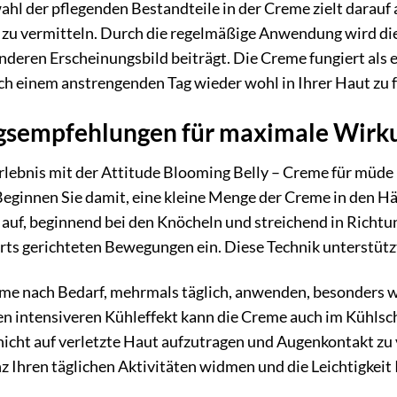
ahl der pflegenden Bestandteile in der Creme zielt darauf 
zu vermitteln. Durch die regelmäßige Anwendung wird die 
deren Erscheinungsbild beiträgt. Die Creme fungiert als 
nach einem anstrengenden Tag wieder wohl in Ihrer Haut zu 
sempfehlungen für maximale Wirk
Erlebnis mit der Attitude Blooming Belly – Creme für müd
Beginnen Sie damit, eine kleine Menge der Creme in den 
e auf, beginnend bei den Knöcheln und streichend in Richt
ärts gerichteten Bewegungen ein. Diese Technik unterstüt
eme nach Bedarf, mehrmals täglich, anwenden, besonders 
nen intensiveren Kühleffekt kann die Creme auch im Kühls
 nicht auf verletzte Haut aufzutragen und Augenkontakt 
nz Ihren täglichen Aktivitäten widmen und die Leichtigkeit