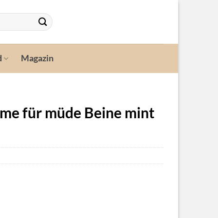
d
Magazin
eme für müde Beine mint