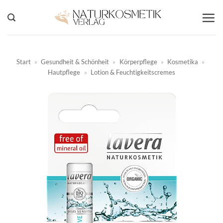
Zum
Inhalt
springen
Start
»
Gesundheit & Schönheit
»
Körperpflege
»
Kosmetika
»
Hautpflege
»
Lotion & Feuchtigkeitscremes