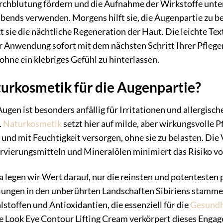
urchblutung fördern und die Aufnahme der Wirkstoffe unte
bends verwenden. Morgens hilft sie, die Augenpartie zu b
 sie die nächtliche Regeneration der Haut. Die leichte Tex
r Anwendung sofort mit dem nächsten Schritt Ihrer Pflege
ohne ein klebriges Gefühl zu hinterlassen.
rkosmetik für die Augenpartie?
ugen ist besonders anfällig für Irritationen und allergisch
.
Naturkosmetik
setzt hier auf milde, aber wirkungsvolle P
 und mit Feuchtigkeit versorgen, ohne sie zu belasten. Di
rvierungsmitteln und Mineralölen minimiert das Risiko vo
a legen wir Wert darauf, nur die reinsten und potentesten 
ngen in den unberührten Landschaften Sibiriens stammen.
stoffen und Antioxidantien, die essenziell für die
Gesundh
e Look Eye Contour Lifting Cream verkörpert dieses Enga