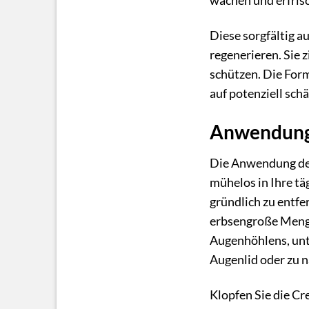
wachen und erfrisc
Diese sorgfältig a
regenerieren. Sie z
schützen. Die Form
auf potenziell sch
Anwendung 
Die Anwendung der 
mühelos in Ihre tä
gründlich zu entfe
erbsengroße Menge 
Augenhöhlens, unte
Augenlid oder zu n
Klopfen Sie die Cr