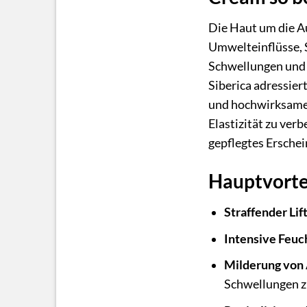
Die Haut um die Aug
Umwelteinflüsse, S
Schwellungen und 
Siberica adressier
und hochwirksamen 
Elastizität zu verb
gepflegtes Erschei
Hauptvortei
Straffender Lif
Intensive Feuc
Milderung von
Schwellungen z