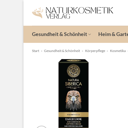
Zum
Inhalt
springen
Gesundheit & Schönheit
Heim & Gart
Start
»
Gesundheit & Schönheit
»
Körperpflege
»
Kosmetika