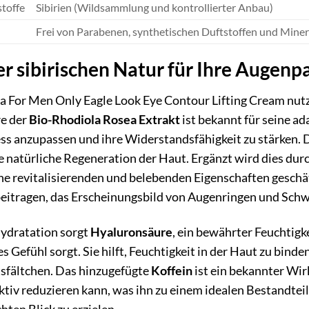
stoffe
Sibirien (Wildsammlung und kontrollierter Anbau)
Frei von Parabenen, synthetischen Duftstoffen und Minera
er sibirischen Natur für Ihre Augenp
a For Men Only Eagle Look Eye Contour Lifting Cream nutzt 
re der
Bio-Rhodiola Rosea Extrakt
ist bekannt für seine a
ress anzupassen und ihre Widerstandsfähigkeit zu stärken. D
e natürliche Regeneration der Haut. Ergänzt wird dies dur
eine revitalisierenden und belebenden Eigenschaften geschät
beitragen, das Erscheinungsbild von Augenringen und Schw
Hydratation sorgt
Hyaluronsäure
, ein bewährter Feuchtigke
s Gefühl sorgt. Sie hilft, Feuchtigkeit in der Haut zu bind
tsfältchen. Das hinzugefügte
Koffein
ist ein bekannter Wir
ktiv reduzieren kann, was ihn zu einem idealen Bestandte