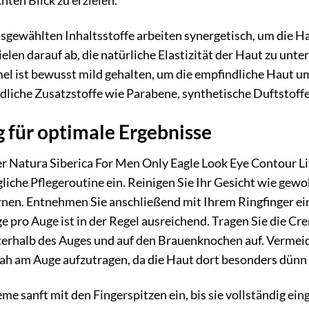
hten Blick zu erzielen.
usgewählten Inhaltsstoffe arbeiten synergetisch, um die H
ielen darauf ab, die natürliche Elastizität der Haut zu unte
el ist bewusst mild gehalten, um die empfindliche Haut um
ädliche Zusatzstoffe wie Parabene, synthetische Duftstoff
für optimale Ergebnisse
Natura Siberica For Men Only Eagle Look Eye Contour Lift
gliche Pflegeroutine ein. Reinigen Sie Ihr Gesicht wie gew
rnen. Entnehmen Sie anschließend mit Ihrem Ringfinger ei
pro Auge ist in der Regel ausreichend. Tragen Sie die Cr
rhalb des Auges und auf den Brauenknochen auf. Vermeiden
ah am Auge aufzutragen, da die Haut dort besonders dünn 
eme sanft mit den Fingerspitzen ein, bis sie vollständig ei