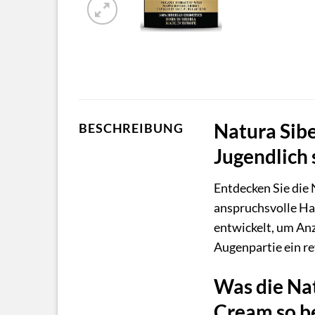
Natura Sibe
BESCHREIBUNG
Jugendlich
Entdecken Sie die 
anspruchsvolle Ha
entwickelt, um Anz
Augenpartie ein re
Was die Nat
Cream so b