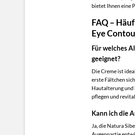
bietet Ihnen eine P
FAQ – Häufi
Eye Contou
Für welches Al
geeignet?
Die Creme ist idea
erste Fältchen sic
Hautalterung und 
pflegen und revita
Kann ich die 
Ja, die Natura Sib
Augenpartie entwic