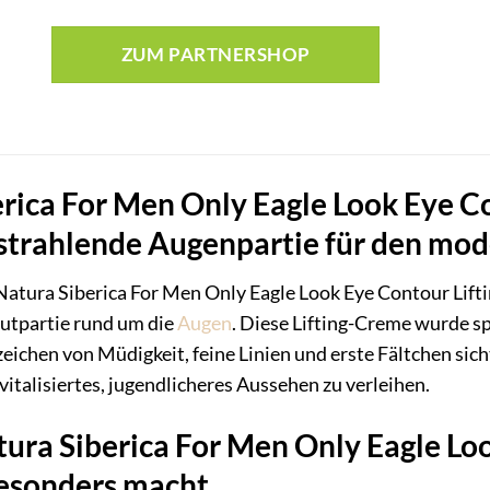
ZUM PARTNERSHOP
rica For Men Only Eagle Look Eye C
 strahlende Augenpartie für den m
Natura Siberica For Men Only Eagle Look Eye Contour Liftin
utpartie rund um die
Augen
. Diese Lifting-Creme wurde sp
eichen von Müdigkeit, feine Linien und erste Fältchen sic
vitalisiertes, jugendlicheres Aussehen zu verleihen.
ura Siberica For Men Only Eagle Loo
esonders macht