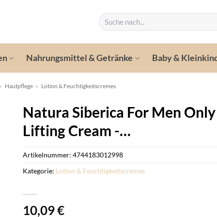
Suchen
nach:
en
Nahrungsmittel & Getränke
Baby & Kleinkin
»
Hautpflege
»
Lotion & Feuchtigkeitscremes
Natura Siberica For Men Only
Lifting Cream -…
Artikelnummer:
4744183012998
Kategorie:
Lotion & Feuchtigkeitscremes
10,09
€