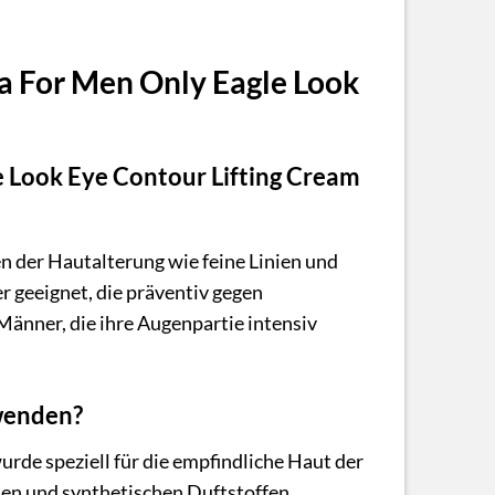
ca For Men Only Eagle Look
le Look Eye Contour Lifting Cream
en der Hautalterung wie feine Linien und
r geeignet, die präventiv gegen
änner, die ihre Augenpartie intensiv
wenden?
urde speziell für die empfindliche Haut der
nen und synthetischen Duftstoffen.